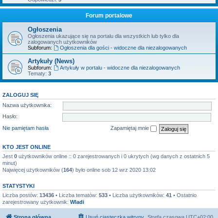
Forum portalowe
Ogłoszenia
Ogłoszenia ukazujące się na portalu dla wszystkich lub tylko dla
zalogowanych użytkowników
Subforum:
Ogłoszenia dla gości - widoczne dla niezalogowanych
Artykuły (News)
Subforum:
Artykuły w portalu - widoczne dla niezalogowanych
Tematy:
3
ZALOGUJ SIĘ
Nazwa użytkownika:
Hasło:
Nie pamiętam hasła
Zapamiętaj mnie
KTO JEST ONLINE
Jest
0
użytkowników online :: 0 zarejestrowanych i 0 ukrytych (wg danych z ostatnich 5
minut)
Najwięcej użytkowników (
164
) było online sob 12 wrz 2020 13:02
STATYSTYKI
Liczba postów:
13436
• Liczba tematów:
533
• Liczba użytkowników:
41
• Ostatnio
zarejestrowany użytkownik:
Wladi
Strona główna
Usuń ciasteczka witryny
Strefa czasowa
UTC+02:00