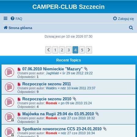
CAMPER-CLUB Szczecin
FAQ
Zaloguj się
S
Strona główna
z
Dzisiaj jest pn 10 sie 2026 07:30
u
1
2
3
4
5
Poprzednia
Następna
k
a
Recent Topics
j
07.06.2010 Niemieckie "Mazury"
Ostatni post autor:
JagWald
«
śr 29 sie 2012 19:22
Odpowiedzi:
1
Rozpoczęcie sezonu 2011
Ostatni post autor:
Waldirs
«
ndz 10 kwie 2011 23:37
Odpowiedzi:
9
Rozpoczęcie sezonu 2010
Ostatni post autor:
Romek
«
pn 09 sie 2010 15:24
Odpowiedzi:
4
Majówka na Rugii 29.04 do 03.05.2010
Ostatni post autor:
Romek
«
ndz 27 cze 2010 18:32
Odpowiedzi:
3
Spotkanie noworoczne CCS 23-24.01.2010
Ostatni post autor:
Romek
«
ndz 27 cze 2010 16:34
Odpowiedzi:
3