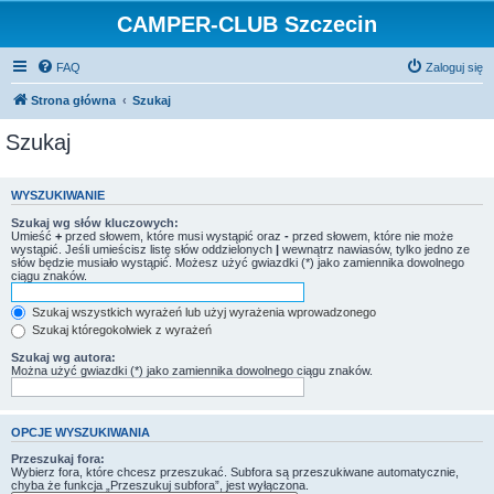
CAMPER-CLUB Szczecin
FAQ
Zaloguj się
Strona główna
Szukaj
Szukaj
WYSZUKIWANIE
Szukaj wg słów kluczowych:
Umieść
+
przed słowem, które musi wystąpić oraz
-
przed słowem, które nie może
wystąpić. Jeśli umieścisz listę słów oddzielonych
|
wewnątrz nawiasów, tylko jedno ze
słów będzie musiało wystąpić. Możesz użyć gwiazdki (*) jako zamiennika dowolnego
ciągu znaków.
Szukaj wszystkich wyrażeń lub użyj wyrażenia wprowadzonego
Szukaj któregokolwiek z wyrażeń
Szukaj wg autora:
Można użyć gwiazdki (*) jako zamiennika dowolnego ciągu znaków.
OPCJE WYSZUKIWANIA
Przeszukaj fora:
Wybierz fora, które chcesz przeszukać. Subfora są przeszukiwane automatycznie,
chyba że funkcja „Przeszukuj subfora”, jest wyłączona.