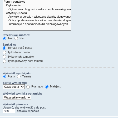
Przeszukaj subfora:
Tak
Nie
Szukaj w:
Temat i treść posta
Tylko treść posta
Tylko tytuły tematów
Tylko pierwszy post tematu
Wyświetl wyniki jako:
Posty
Tematy
Sortuj wyniki wg:
Rosnąco
Malejąco
Wyświetl wyniki z ostatnich:
Wyświetl pierwsze:
Ustaw 0, aby wyświetlić cały post.
znaków w poście