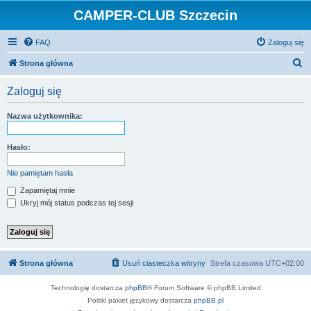
CAMPER-CLUB Szczecin
FAQ
Zaloguj się
S
Strona główna
z
Zaloguj się
u
k
Nazwa użytkownika:
a
j
Hasło:
Nie pamiętam hasła
Zapamiętaj mnie
Ukryj mój status podczas tej sesji
Strona główna
Usuń ciasteczka witryny
Strefa czasowa
UTC+02:00
Technologię dostarcza
phpBB
® Forum Software © phpBB Limited
Polski pakiet językowy dostarcza
phpBB.pl