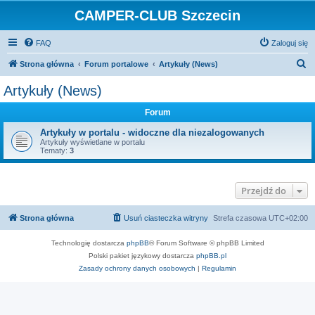
CAMPER-CLUB Szczecin
FAQ
Zaloguj się
S
Strona główna
Forum portalowe
Artykuły (News)
z
Artykuły (News)
u
Forum
k
a
Artykuły w portalu - widoczne dla niezalogowanych
Artykuły wyświetlane w portalu
j
Tematy:
3
Przejdź do
Strona główna
Usuń ciasteczka witryny
Strefa czasowa
UTC+02:00
Technologię dostarcza
phpBB
® Forum Software © phpBB Limited
Polski pakiet językowy dostarcza
phpBB.pl
Zasady ochrony danych osobowych
|
Regulamin